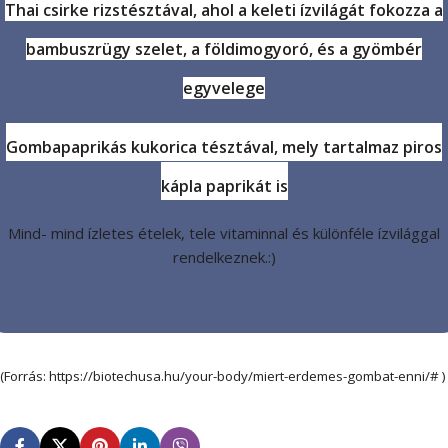
Thai csirke rizstésztával, ahol a keleti ízvilágát fokozza a
bambuszrügy szelet, a földimogyoró, és a gyömbér
egyvelege
Gombapaprikás kukorica tésztával,
mely tartalmaz piros
kápla paprikát is
Mind- mind ízletes ételek, tele vitaminnal és különféle ízvilággal
rendelkeznek.:)
(Forrás: https://biotechusa.hu/your-body/miert-erdemes-gombat-enni/# )