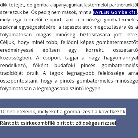
cikk tetejét, de gomba alapanyagunkat kistermelői partnerünktől
szerezzük be.
Ők pedig nem mások, mint a
FAYLEN
Gomba Kft.
mely egy termelői csoport, ami a minőségi gombatermelés
megosztására és 
szakmai egységesítésére, a tapasztalatok
folyamatosan magas minőség biztosítására jött létre.
Céljuk, hogy minél több, fejlődni képes gombatermesztőt
eredményessé építsen egy korrekt, összetartó
közösségben. A csoport tagjai a nagy hagyománnyal
rendelkező, főként budafoki pincés gombatermelés
tradícióját őrzik.
A tagok legnagyobb felelőssége arr
összpontosítani, hogy a pincés gombatermelés minősége
folyamatosan a legmagasabb szintű legyen.
10.heti ételeink, melyeket a gomba ízesít a következők:
Rántott csirkecombfilé pirított zöldséges rizzsel