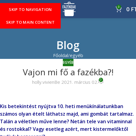
0
MENÜ
0
F
SKIP TO NAVIGATION
SKIP TO MAIN CONTENT
Blog
Főoldal
egyéb
EGYÉB
Vajon mi fő a fazékba?!
0
holly.vivien
Be 2021. március 02.
Kis betekintést nyújtva 10. heti menükínálatunkban
számos olyan ételt láthatsz majd, ami gombát tartalmaz.
Talán a véletlen műve lenne? Netán tele van vitaminnal
és rostokkal? Vagy esetleg azért, mert kistermelőktől