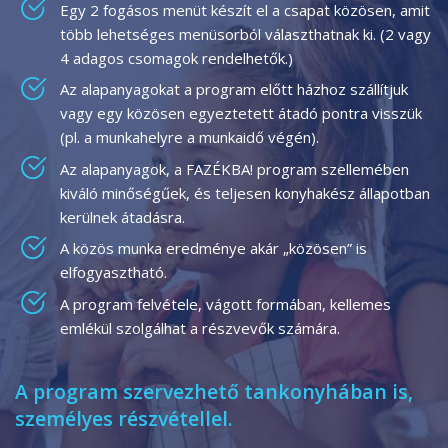
Egy 2 fogásos menüt készít el a csapat közösen, amit
több lehetséges menüsorból választhatnak ki. (2 vagy
4 adagos csomagok rendelhetők.)
Az alapanyagokat a program előtt házhoz szállítjuk
vagy egy közösen egyeztetett átadó pontra visszük
(pl. a munkahelyre a munkaidő végén).
Az alapanyagok, a FAZÉKBA! program szellemében
kiváló minőségűek, és teljesen konyhakész állapotban
kerülnek átadásra.
A közös munka eredménye akár „közösen” is
elfogyasztható.
A program felvétele, vágott formában, kellemes
emlékül szolgálhat a részvevők számára.
A program szervezhető tankonyhában is,
személyes részvétellel.