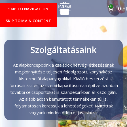
0
MENÜ
0
F
SKIP TO NAVIGATION
SKIP TO MAIN CONTENT
Szolgáltatásaink
Az alapkoncepciónk a családok hétvégi étkezésének
megkönnyítése teljesen feldolgozott, konyhakész
kistermelői alapanyagokkal. Kiváló beszerzési
forrásainkra és az üzemi kapacitásunkra építve azonban
további célcsoportokat is szándékunkban áll kiszolgálni.
Az alábbiakban bemutatott termékeken túl is,
folyamatosan keressük a lehetőségeket. Nyitottak
vagyunk minden ötletre, javaslatra.