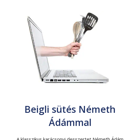
Beigli sütés Németh
Ádámmal
A klasszikus karácsonyi desszertet Németh Ádám