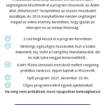
segítségével készíthetik el a program részvevői. Az Ádám
által „feltúrbózott” receptekhez az összes hozzávalót
kiszállítjuk, és 2016 Konyhafőnöke minden segítséget
megad az online eseméy keretében, hogy igazán jól
sikerüljön ez az ünnepi finomság.
2 rúd beigli készül el a program keretében.
Minőségi, egészéges hozzávalók; liszt a Szabó
Malomból, tej, tejföl a Csengőtej Manufaktúrától, dió
és mák tolna megyei kistermelőktől…
A leírt főzési útmutató instrukciói mellett rengeteg
praktikus tanácsot, tippet kapnak a részvevők.
Nyílt program: 2021. december 22-én.
Céges programra kérd egyedi ajánlatunkat!
Ha még nem próbáltad, most nyugodtan belevághatsz!