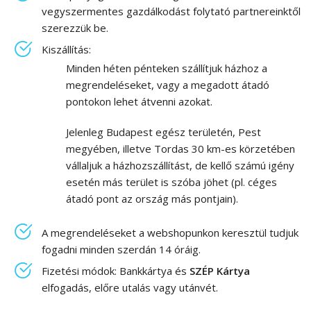
vegyszermentes gazdálkodást folytató partnereinktől
szerezzük be.
Kiszállítás:
Minden héten pénteken szállítjuk házhoz a
megrendeléseket, vagy a megadott átadó
pontokon lehet átvenni azokat.
Jelenleg Budapest egész területén, Pest
megyében, illetve Tordas 30 km-es körzetében
vállaljuk a házhozszállítást, de kellő számú igény
esetén más terület is szóba jöhet (pl. céges
átadó pont az ország más pontjain).
A megrendeléseket a webshopunkon keresztül tudjuk
fogadni minden szerdán 14 óráig.
Fizetési módok: Bankkártya és
SZÉP Kártya
elfogadás, előre utalás vagy utánvét.