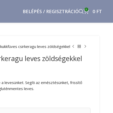
0
BELÉPÉS / REGISZTRÁCIÓ
0
FT
kukkfüves csirkeragu leves zöldségekkel
rkeragu leves zöldségekkel
 a levesünket. Segíti az emésztésünket, frissítő
 gluténmentes leves.