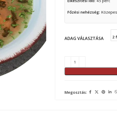
Elkészítési idő:
45 perc
Főzési nehézség:
Közepe
2 
ADAG VÁLASZTÁSA
Megosztás: