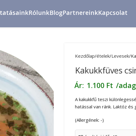
ltatásaink
Rólunk
Blog
Partnereink
Kapcsolat
Kezdőlap
ételek
Levesek
Ka
Kakukkfüves csi
Ár:
1.100
Ft
/adag
A kakukkfű teszi különlegessé
hatással van ránk. Laktóz és
(Allergének: -)