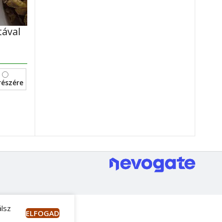
tával
részére
álsz
ELFOGAD