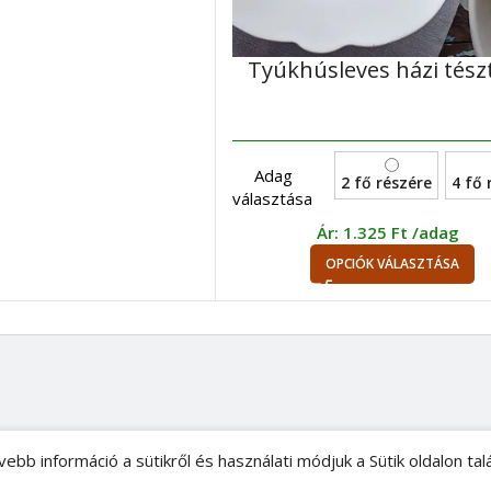
Tyúkhúsleves házi tész
Adag
2 fő részére
4 fő 
választása
Ár:
1.325
Ft
/adag
OPCIÓK VÁLASZTÁSA
bb információ a sütikről és használati módjuk a Sütik oldalon tal