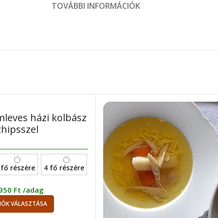
TOVÁBBI INFORMÁCIÓK
leves házi kolbász
chipsszel
 fő részére
4 fő részére
950
Ft
/adag
IÓK VÁLASZTÁSA