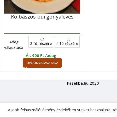
Kolbászos burgonyaleves
Adag
2 fő részére
4 fő részére
választása
Ár:
900
Ft
/adag
OPCIÓK VÁLASZTÁSA
Fazekba.hu
2020
A jobb felhasználói élmény érdekében sütiket használunk. Bőve