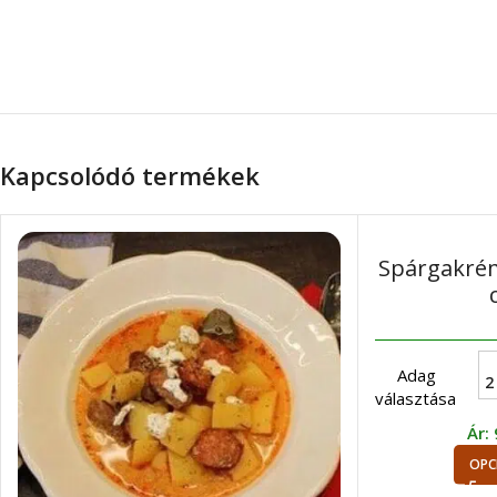
Kapcsolódó termékek
Spárgakrém
Adag
2
választása
Ár:
OPC