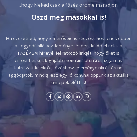
..hogy Neked csak a főzés öröme maradjon
Oszd meg másokkal is!
Ha szeretnéd, hogy ismerőseid is részesülhessenek ebben
az egyedülálló kezdeményezésben, küldd el nekik a
FAZÉKBA! hírlevél
feliratkozó linkjét, hogy őket is
értesíthessük legújabb menükínálatunkról, izgalmas
kulisszatitkainkról, főzőshow eseményeinkről, és ne
aggódjatok, mindig lesz egy jó konyhai tippünk az aktuális
ünnepek előtt is!