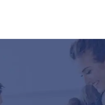
pirospaprikáját küldjük ajándékba + egy 3000 Ft értékű
kupont is.