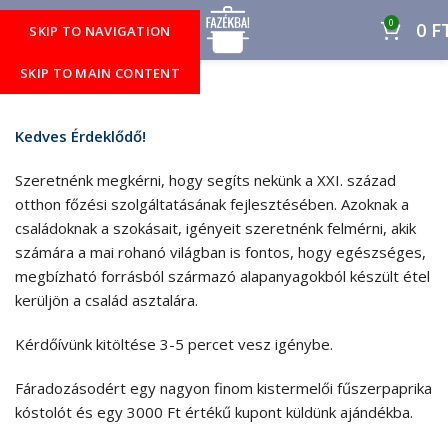
0
MENÜ
0
F
SKIP TO NAVIGATION
SKIP TO MAIN CONTENT
Kedves Érdeklődő!
Szeretnénk megkérni, hogy segíts nekünk a XXI. század
otthon főzési szolgáltatásának fejlesztésében. Azoknak a
családoknak a szokásait, igényeit szeretnénk felmérni, akik
számára a mai rohanó világban is fontos, hogy egészséges,
megbízható forrásból származó alapanyagokból készült étel
kerüljön a család asztalára.
Kérdőívünk kitöltése 3-5 percet vesz igénybe.
Fáradozásodért egy nagyon finom kistermelői fűszerpaprika
kóstolót és egy 3000 Ft értékű kupont küldünk ajándékba.