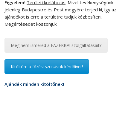
Figyelem!
Területi korlátozás
: Mivel tevékenységünk
jelenleg Budapestre és Pest megyére terjed ki, így az
ajándékot is erre a területre tudjuk kézbesíteni.
Megértésedet köszönjük.
Még nem ismered a FAZÉKBA! szolgáltatásait?
Kitöltöm a főzési szokások kérdőívet!
Ajándék minden kitöltőnek!
Aki kéri és megadja a postacímét, annak Lajkó László
őstermelő 100% kápia paprikából készült